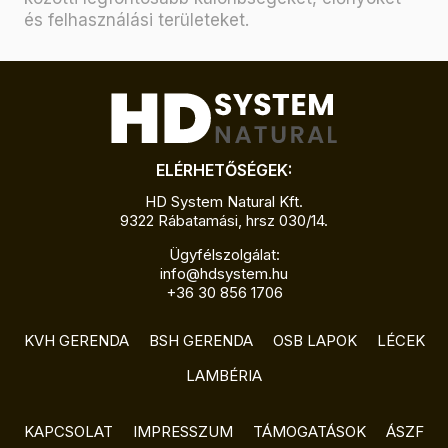
és felhasználási területeket.
ELÉRHETŐSÉGEK:
HD System Natural Kft.
9322 Rábatamási, hrsz 030/14.
Ügyfélszolgálat:
info@hdsystem.hu
+36 30 856 1706
KVH GERENDA
BSH GERENDA
OSB LAPOK
LÉCEK
LAMBÉRIA
KAPCSOLAT
IMPRESSZUM
TÁMOGATÁSOK
ÁSZF