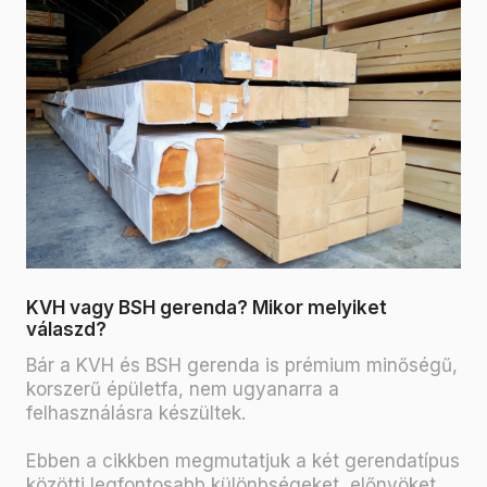
KVH vagy BSH gerenda? Mikor melyiket
válaszd?
Bár a KVH és BSH gerenda is prémium minőségű,
korszerű épületfa, nem ugyanarra a
felhasználásra készültek.
Ebben a cikkben megmutatjuk a két gerendatípus
közötti legfontosabb különbségeket, előnyöket