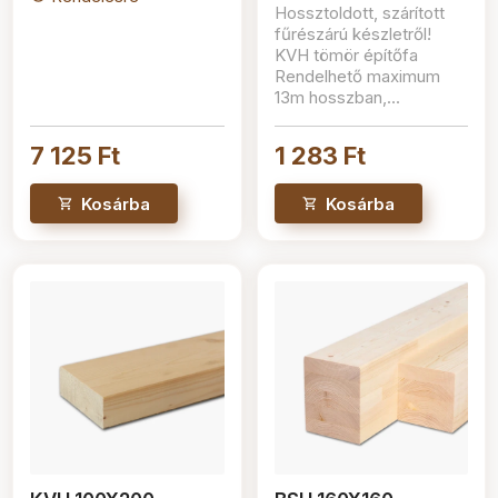
Hossztoldott, szárított
fűrészárú készletről!
KVH tömör építőfa
Rendelhető maximum
13m hosszban,...
7 125 Ft
1 283 Ft
Kosárba
Kosárba