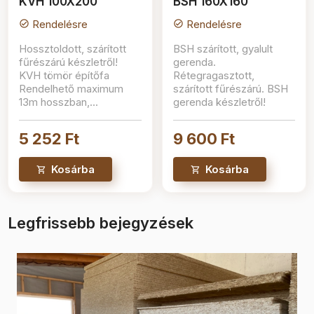
KVH 100X200
BSH 160X160
Rendelésre
Rendelésre
check_circle
check_circle
Hossztoldott, szárított
BSH szárított, gyalult
fűrészárú készletről!
gerenda.
KVH tömör építőfa
Rétegragasztott,
Rendelhető maximum
szárított fűrészárú. BSH
13m hosszban,...
gerenda készletről!
5 252 Ft
9 600 Ft
Kosárba
Kosárba
Legfrissebb bejegyzések