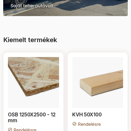
Kiemelt termékek
OSB 1250X2500 - 12
KVH 50X100
mm
Rendelésre
check_circle
Rendelésre
check_circle