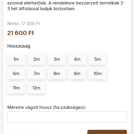
azonnal elérhetőek. A rendelésre beszerzett termékek 2-
3 hét átfutással tudjuk biztosítani.
Nettó:
17 008 Ft
21 600 Ft
Hosszúság
1m
2m
3m
4m
5m
6m
7m
8m
9m
10m
11m
12m
Méretre vágott hossz (ha szükséges):