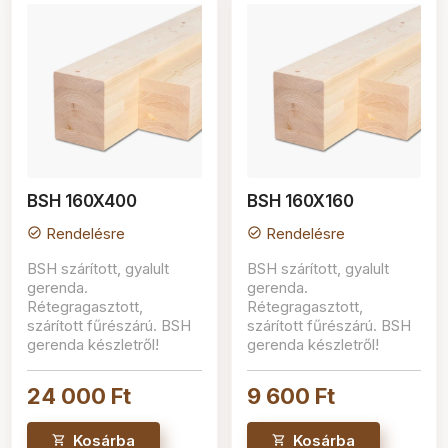
BSH 160X400
BSH 160X160
Rendelésre
Rendelésre
check_circle
check_circle
BSH szárított, gyalult
BSH szárított, gyalult
gerenda.
gerenda.
Rétegragasztott,
Rétegragasztott,
szárított fűrészárú. BSH
szárított fűrészárú. BSH
gerenda készletről!
gerenda készletről!
24 000 Ft
9 600 Ft
Kosárba
Kosárba