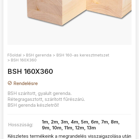
Főoldal
BSH gerenda
BSH 160-as keresztmetszet
BSH 160X360
BSH 160X360
Rendelésre
check_circle
BSH szárított, gyalult gerenda.
Rétegragasztott, szárított fűrészárú.
BSH gerenda készletről!
1m, 2m, 3m, 4m, 5m, 6m, 7m, 8m,
Hosszúság:
9m, 10m, 11m, 12m, 13m
Készletes termékeink a megrandelés visszaigazolása után