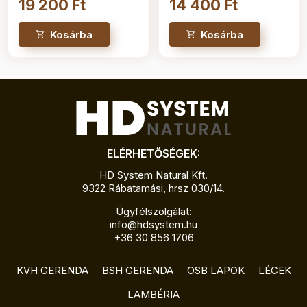
19 200 Ft
14 400 Ft
Kosárba
Kosárba
ELÉRHETŐSÉGEK:
HD System Natural Kft.
9322 Rábatamási, hrsz 030/14.
Ügyfélszolgálat:
info@hdsystem.hu
+36 30 856 1706
KVH GERENDA
BSH GERENDA
OSB LAPOK
LÉCEK
LAMBÉRIA