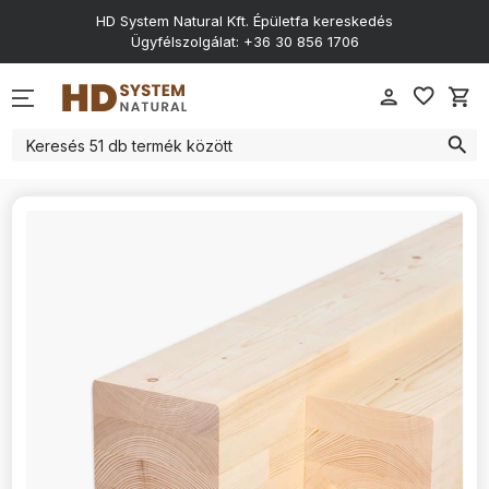
KVH 50-es keresztmetszet
BSH 80-as keresztmetszet
HD System Natural Kft. Épületfa kereskedés
Ügyfélszolgálat: +36 30 856 1706
KVH 60-as keresztmetszet
BSH 100-as keresztmetszet
KVH 80-as keresztmetszet
BSH 140-es keresztmetszet
favorite_border
person
shopping_cart
KVH 100-as keresztmetszet
BSH 120-as keresztmetszet
search
KVH 120-as keresztmetszet
BSH 160-as keresztmetszet
KVH 140-es keresztmetszet
BSH 200-as keresztmetszet
KVH 160-as keresztmetszet